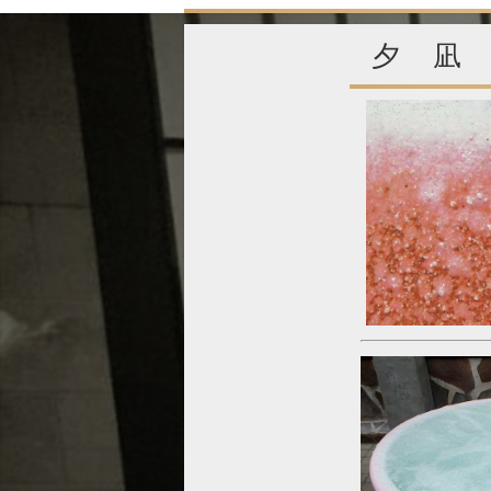
夕 凪 X